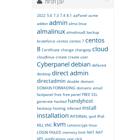
ענן תגיות
2022
5.6
7.3
7.4
8.1
aaPanel
acme
admin
addon
alma linux
almalinux
almalinux8
backup
centos
bruteforce
centos
centos 7
8
cloud
Certificate
change
changeip
cloudlinux
create
create user
Cyberpanel
debian
defaced
direct admin
desktop
directadmin
disable
domain
DOMAIN FORWADING
domains
email
fastpanel
free
free panel
FREE SSL
handyhost
generate
hacked
install
hestiacp
hosting
infected
installation
INTERNAL
ipv4
IPv6
kvm
KILL VNC
Letsencrypt
linux
LOGIN FAILED
memory limit
NAT
NAT
VPS
notifications
one click