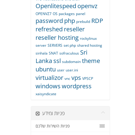
Openlitespeed
openvz
OPENVZ7
OS
packages
panel
password
php
RDP
prebuild
refreshed
reseller
reseller hosting
rockylinux
server
SERVERS
set php
shared hosting
Sri
sinhala
SNAT
sofraculous
Lanka
ssl
theme
subdomain
ubuntu
user
user.ini
virtualizor
vps
vnc
VPSCP
windows
wordpress
xaisyndicate
פניות ומידע
פניות השירות שלכם