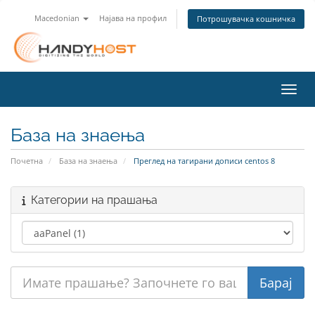
Macedonian
Најава на профил
Потрошувачка кошничка
Вклу
База на знаења
Почетна
База на знаења
Преглед на тагирани дописи centos 8
Категории на прашања