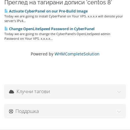
Преглед на тагирани дописи 'centos 8'
Activate CyberPanel on our Pre-Build Image
Today we are going to install CyberPanel on Your VPS. x.x.x.x will denote your
server's IPv4...
Change OpenLiteSpeed Password in CyberPanel
Today we are going to change the CyberPanel's OpenLiteSpeed admin
Password on Your VPS. x.x.x.x...
Powered by
WHMCompleteSolution
Клучни тагови
Поддршка