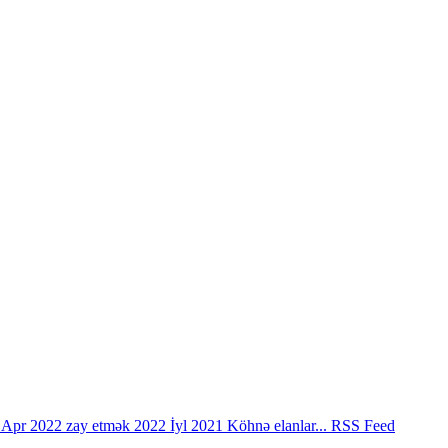
2
Apr 2022
zay etmək 2022
İyl 2021
Köhnə elanlar...
RSS Feed