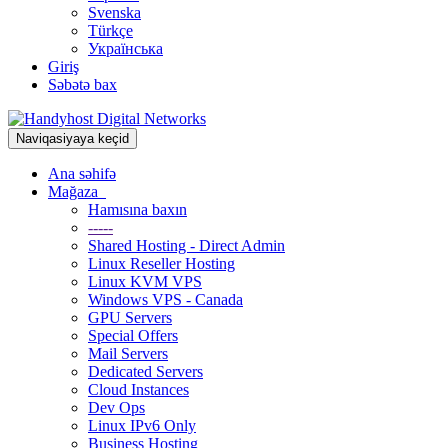
Svenska
Türkçe
Українська
Giriş
Səbətə bax
Naviqasiyaya keçid
Ana səhifə
Mağaza
Hamısına baxın
-----
Shared Hosting - Direct Admin
Linux Reseller Hosting
Linux KVM VPS
Windows VPS - Canada
GPU Servers
Special Offers
Mail Servers
Dedicated Servers
Cloud Instances
Dev Ops
Linux IPv6 Only
Business Hosting