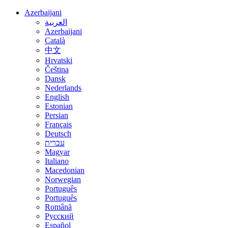
Azerbaijani
العربية
Azerbaijani
Català
中文
Hrvatski
Čeština
Dansk
Nederlands
English
Estonian
Persian
Français
Deutsch
עברית
Magyar
Italiano
Macedonian
Norwegian
Português
Português
Română
Русский
Español