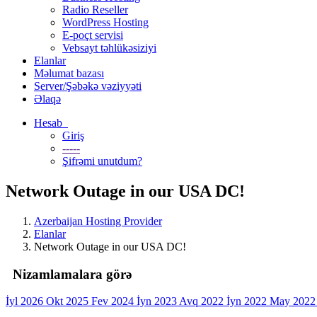
Radio Reseller
WordPress Hosting
E-poçt servisi
Vebsayt təhlükəsiziyi
Elanlar
Məlumat bazası
Server/Şəbəkə vəziyyəti
Əlaqə
Hesab
Giriş
-----
Şifrəmi unutdum?
Network Outage in our USA DC!
Azerbaijan Hosting Provider
Elanlar
Network Outage in our USA DC!
Nizamlamalara görə
İyl 2026
Okt 2025
Fev 2024
İyn 2023
Avq 2022
İyn 2022
May 202