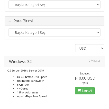
Para Birimi
Windows S2
0 Mevcut
OS Server 2016 / Server 2019
Sadece..
60 GB NVMe
Disk Space
$10.00 USD
Unlimited
Bandwidth
Aylık
6 GB
RAM
4
vCores
Satın Al
1
IPv4 Addresses
upto1 Gbps
Port Speed