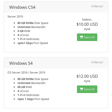
Windows CS4
0 Mevcut
Server 2019
Sadece..
80 GB NVMe
Disk Space
$10.00 USD
Unlimited
Bandwidth
Aylık
4 GB
RAM
4
vCores
Satın Al
1
IPv4 Addresses
upto1 Gbps
Port Speed
Windows S4
0 Mevcut
OS Server 2016 / Server 2019
$12.00 USD
80 GB NVMe
Disk Space
Aylık
Unlimited
Bandwidth
08 GB
RAM
Satın Al
4
vCores
1
IPv4 Addresses
Upto 1 Gbps
Port Speed