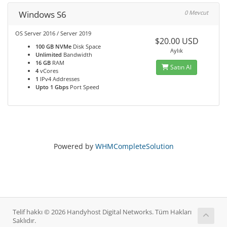
Windows S6
0 Mevcut
OS Server 2016 / Server 2019
$20.00 USD
100 GB NVMe
Disk Space
Aylık
Unlimited
Bandwidth
16 GB
RAM
Satın Al
4
vCores
1
IPv4 Addresses
Upto 1 Gbps
Port Speed
Powered by
WHMCompleteSolution
Telif hakkı © 2026 Handyhost Digital Networks. Tüm Hakları
Saklıdır.