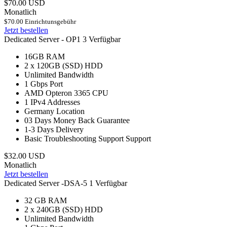
$70.00 USD
Monatlich
$70.00 Einrichtunsgebühr
Jetzt bestellen
Dedicated Server - OP1
3 Verfügbar
16GB
RAM
2 x 120GB (SSD)
HDD
Unlimited
Bandwidth
1 Gbps
Port
AMD Opteron 3365
CPU
1
IPv4 Addresses
Germany
Location
03 Days
Money Back Guarantee
1-3 Days
Delivery
Basic Troubleshooting Support
Support
$32.00 USD
Monatlich
Jetzt bestellen
Dedicated Server -DSA-5
1 Verfügbar
32 GB
RAM
2 x 240GB (SSD)
HDD
Unlimited
Bandwidth