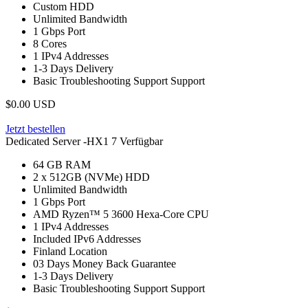
Custom
HDD
Unlimited
Bandwidth
1 Gbps
Port
8
Cores
1
IPv4 Addresses
1-3 Days
Delivery
Basic Troubleshooting Support
Support
$0.00 USD
Jetzt bestellen
Dedicated Server -HX1
7 Verfügbar
64 GB
RAM
2 x 512GB (NVMe)
HDD
Unlimited
Bandwidth
1 Gbps
Port
AMD Ryzen™ 5 3600 Hexa-Core
CPU
1
IPv4 Addresses
Included
IPv6 Addresses
Finland
Location
03 Days
Money Back Guarantee
1-3 Days
Delivery
Basic Troubleshooting Support
Support