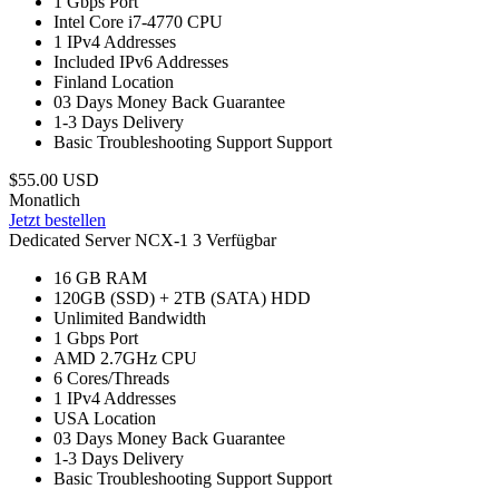
1 Gbps
Port
Intel Core i7-4770
CPU
1
IPv4 Addresses
Included
IPv6 Addresses
Finland
Location
03 Days
Money Back Guarantee
1-3 Days
Delivery
Basic Troubleshooting Support
Support
$55.00 USD
Monatlich
Jetzt bestellen
Dedicated Server NCX-1
3 Verfügbar
16 GB
RAM
120GB (SSD) + 2TB (SATA)
HDD
Unlimited
Bandwidth
1 Gbps
Port
AMD 2.7GHz
CPU
6
Cores/Threads
1
IPv4 Addresses
USA
Location
03 Days
Money Back Guarantee
1-3 Days
Delivery
Basic Troubleshooting Support
Support