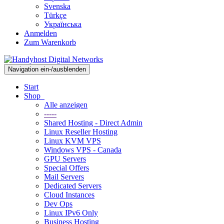
Svenska
Türkçe
Українська
Anmelden
Zum Warenkorb
Navigation ein-/ausblenden
Start
Shop
Alle anzeigen
-----
Shared Hosting - Direct Admin
Linux Reseller Hosting
Linux KVM VPS
Windows VPS - Canada
GPU Servers
Special Offers
Mail Servers
Dedicated Servers
Cloud Instances
Dev Ops
Linux IPv6 Only
Business Hosting