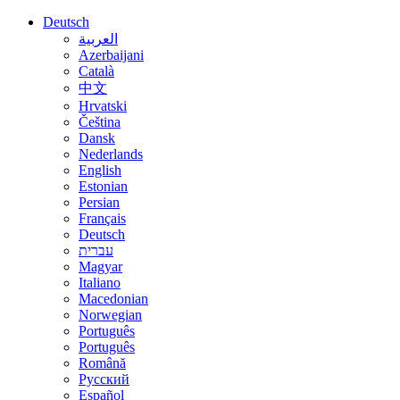
Deutsch
العربية
Azerbaijani
Català
中文
Hrvatski
Čeština
Dansk
Nederlands
English
Estonian
Persian
Français
Deutsch
עברית
Magyar
Italiano
Macedonian
Norwegian
Português
Português
Română
Русский
Español