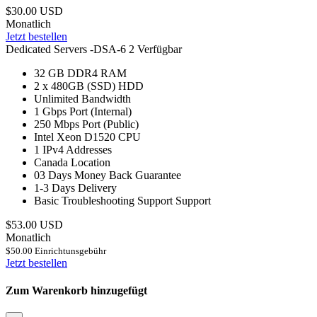
$30.00 USD
Monatlich
Jetzt bestellen
Dedicated Servers -DSA-6
2 Verfügbar
32 GB DDR4
RAM
2 x 480GB (SSD)
HDD
Unlimited
Bandwidth
1 Gbps
Port (Internal)
250 Mbps
Port (Public)
Intel Xeon D1520
CPU
1
IPv4 Addresses
Canada
Location
03 Days
Money Back Guarantee
1-3 Days
Delivery
Basic Troubleshooting Support
Support
$53.00 USD
Monatlich
$50.00 Einrichtunsgebühr
Jetzt bestellen
Zum Warenkorb hinzugefügt