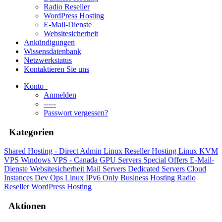
Radio Reseller
WordPress Hosting
E-Mail-Dienste
Websitesicherheit
Ankündigungen
Wissensdatenbank
Netzwerkstatus
Kontaktieren Sie uns
Konto
Anmelden
-----
Passwort vergessen?
Kategorien
Shared Hosting - Direct Admin
Linux Reseller Hosting
Linux KVM
VPS
Windows VPS - Canada
GPU Servers
Special Offers
E-Mail-
Dienste
Websitesicherheit
Mail Servers
Dedicated Servers
Cloud
Instances
Dev Ops
Linux IPv6 Only
Business Hosting
Radio
Reseller
WordPress Hosting
Aktionen