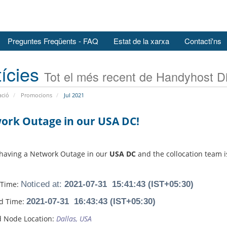
Preguntes Freqüents - FAQ
Estat de la xarxa
Contacti'ns
ícies
Tot el més recent de Handyhost Di
ació
Promocions
Jul 2021
ork Outage in our USA DC!
having a Network Outage in our
USA DC
and the collocation team is
 Time:
Noticed at:
2021-07-31 15:41:43 (IST+05:30)
d Time:
2021-07-31 16:43:43 (IST+05:30)
d Node Location:
Dallas, USA