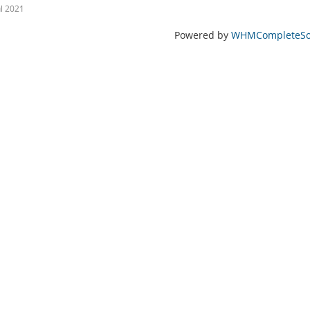
ul 2021
Powered by
WHMCompleteSol