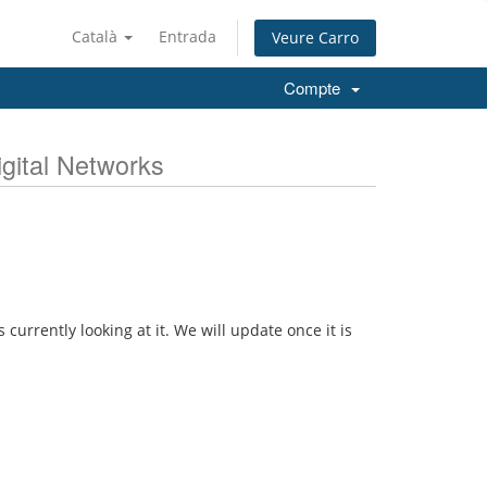
Català
Entrada
Veure Carro
Compte
gital Networks
 currently looking at it. We will update once it is