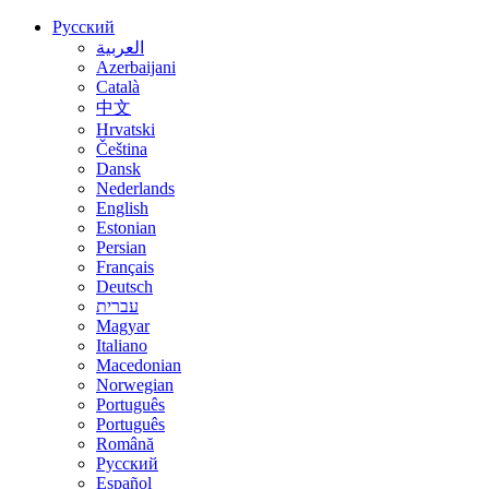
Русский
العربية
Azerbaijani
Català
中文
Hrvatski
Čeština
Dansk
Nederlands
English
Estonian
Persian
Français
Deutsch
עברית
Magyar
Italiano
Macedonian
Norwegian
Português
Português
Română
Русский
Español