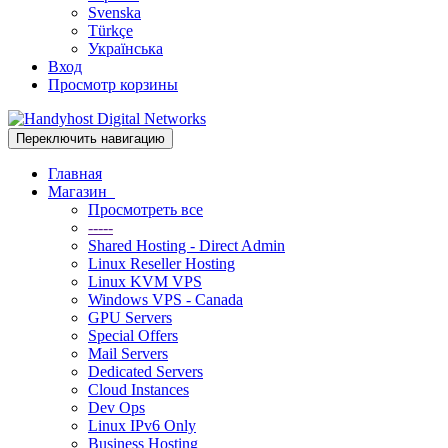
Svenska
Türkçe
Українська
Вход
Просмотр корзины
Переключить навигацию
Главная
Магазин
Просмотреть все
-----
Shared Hosting - Direct Admin
Linux Reseller Hosting
Linux KVM VPS
Windows VPS - Canada
GPU Servers
Special Offers
Mail Servers
Dedicated Servers
Cloud Instances
Dev Ops
Linux IPv6 Only
Business Hosting