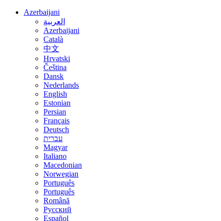
Azerbaijani
العربية
Azerbaijani
Català
中文
Hrvatski
Čeština
Dansk
Nederlands
English
Estonian
Persian
Français
Deutsch
עברית
Magyar
Italiano
Macedonian
Norwegian
Português
Português
Română
Русский
Español