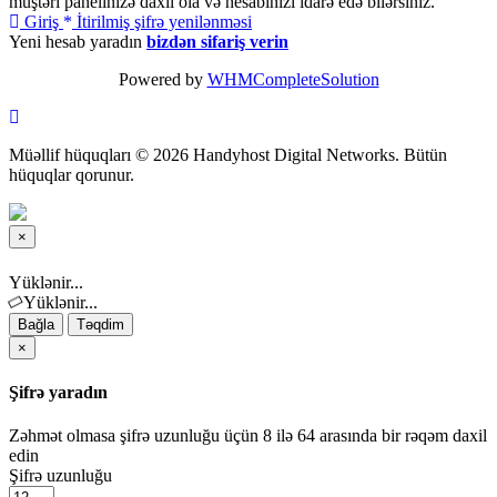
müştəri panelinizə daxil ola və hesabınızı idarə edə bilərsiniz.
Giriş
İtirilmiş şifrə yenilənməsi
Yeni hesab yaradın
bizdən sifariş verin
Powered by
WHMCompleteSolution
Müəllif hüquqları © 2026 Handyhost Digital Networks. Bütün
hüquqlar qorunur.
×
Bağla
Yüklənir...
Yüklənir...
Bağla
Təqdim
×
Şifrə yaradın
Zəhmət olmasa şifrə uzunluğu üçün 8 ilə 64 arasında bir rəqəm daxil
edin
Şifrə uzunluğu