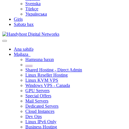
Svenska
Türkçe
Українська
Giriş
Səbətə bax
Naviqasiyaya keçid
Ana səhifə
Mağaza
Hamısına baxın
-----
Shared Hosting - Direct Admin
Linux Reseller Hosting
Linux KVM VPS
Windows VPS - Canada
GPU Servers
Special Offers
Mail Servers
Dedicated Servers
Cloud Instances
Dev Ops
Linux IPv6 Only
Business Hosting