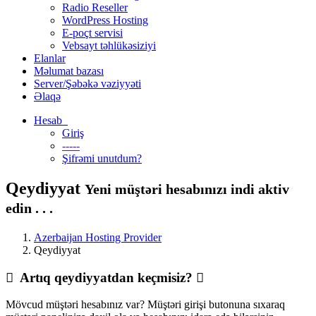
Radio Reseller
WordPress Hosting
E-poçt servisi
Vebsayt təhlükəsiziyi
Elanlar
Məlumat bazası
Server/Şəbəkə vəziyyəti
Əlaqə
Hesab
Giriş
-----
Şifrəmi unutdum?
Qeydiyyat
Yeni müştəri hesabınızı indi aktiv
edin . . .
Azerbaijan Hosting Provider
Qeydiyyat
Artıq qeydiyyatdan keçmisiz?
Mövcud müştəri hesabınız var? Müştəri girişi butonuna sıxaraq