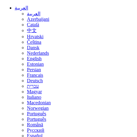
العربية
العربية
Azerbaijani
Català
中文
Hrvatski
Čeština
Dansk
Nederlands
English
Estonian
Persian
Français
Deutsch
עברית
Magyar
Italiano
Macedonian
Norwegian
Português
Português
Română
Русский
Español