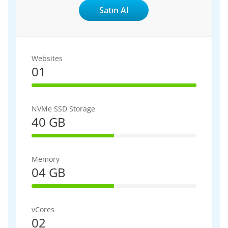
Satın Al
Websites
01
100% Complete
NVMe SSD Storage
40 GB
50% Complete
Memory
04 GB
50% Complete
vCores
02