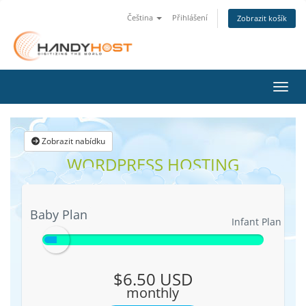
Čeština
Přihlášení
Zobrazit košík
Přepn
Zobrazit nabídku
WORDPRESS HOSTING
Baby Plan
Baby Plan
Infant Plan
$6.50 USD
monthly