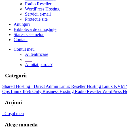
Radio Reseller
WordPress Hosting
Servicii e-mail
Protecție site
Anunțuri
Biblioteca de cunoștințe
Starea sistemelor
Contact
Contul meu
Autentificare
-----
Ai uitat parola?
Categorii
Shared Hosting - Direct Admin
Linux Reseller Hosting
Linux KVM
Ops
Linux IPv6 Only
Business Hosting
Radio Reseller
WordPress Ho
Acțiuni
Coșul meu
Alege moneda