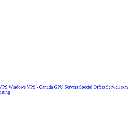
 VPS
Windows VPS - Canada
GPU Servers
Special Offers
Servicii e-m
sting