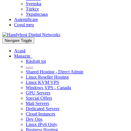
Svenska
Türkçe
Українська
Autentificare
Coșul meu
Navigare Toggle
Acasă
Magazin
Răsfoiți tot
-----
Shared Hosting - Direct Admin
Linux Reseller Hosting
Linux KVM VPS
Windows VPS - Canada
GPU Servers
Special Offers
Mail Servers
Dedicated Servers
Cloud Instances
Dev Ops
Linux IPv6 Only
Business Hosting