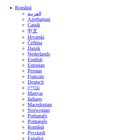
Română
العربية
Azerbaijani
Català
中文
Hrvatski
Čeština
Dansk
Nederlands
English
Estonian
Persian
Français
Deutsch
עברית
Magyar
Italiano
Macedonian
Norwegian
Português
Português
Română
Русский
Español