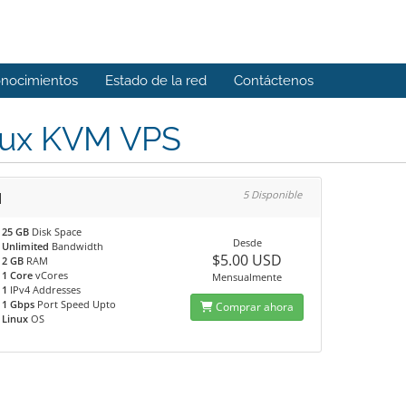
onocimientos
Estado de la red
Contáctenos
nux KVM VPS
1
5 Disponible
25 GB
Disk Space
Desde
Unlimited
Bandwidth
$5.00 USD
2 GB
RAM
1 Core
vCores
Mensualmente
1
IPv4 Addresses
1 Gbps
Port Speed Upto
Comprar ahora
Linux
OS