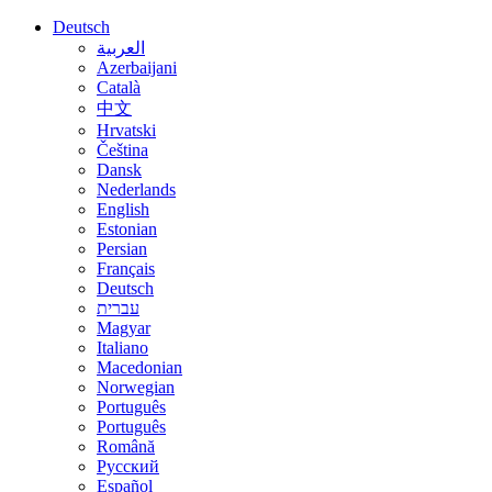
Deutsch
العربية
Azerbaijani
Català
中文
Hrvatski
Čeština
Dansk
Nederlands
English
Estonian
Persian
Français
Deutsch
עברית
Magyar
Italiano
Macedonian
Norwegian
Português
Português
Română
Русский
Español