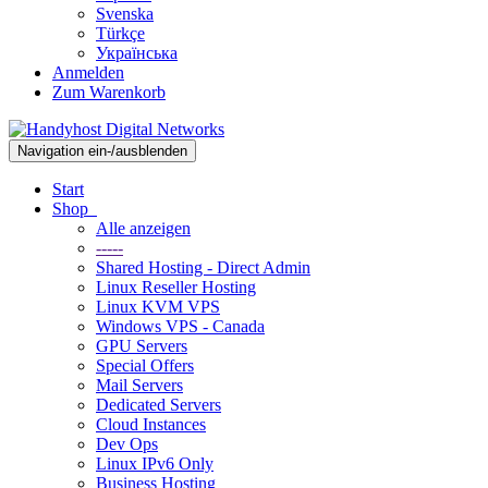
Svenska
Türkçe
Українська
Anmelden
Zum Warenkorb
Navigation ein-/ausblenden
Start
Shop
Alle anzeigen
-----
Shared Hosting - Direct Admin
Linux Reseller Hosting
Linux KVM VPS
Windows VPS - Canada
GPU Servers
Special Offers
Mail Servers
Dedicated Servers
Cloud Instances
Dev Ops
Linux IPv6 Only
Business Hosting