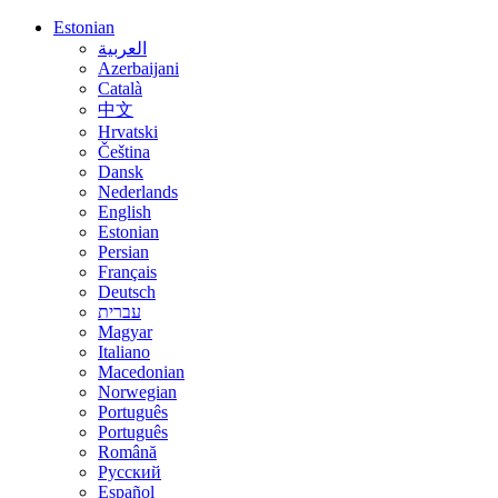
Estonian
العربية
Azerbaijani
Català
中文
Hrvatski
Čeština
Dansk
Nederlands
English
Estonian
Persian
Français
Deutsch
עברית
Magyar
Italiano
Macedonian
Norwegian
Português
Português
Română
Русский
Español