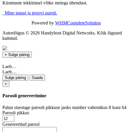
Küsimuste tekkimisel võtke meiega ühendust.
Mine tagasi ja proovi uuesti.
Powered by
WHMCompleteSolution
Autoriõigus © 2026 Handyhost Digital Networks. Kõik õigused
kaitstud.
×
Sulge päring
Laeb…
Laeb…
Sulge päring
Saada
×
Parooli genereerimine
Palun sisestage parooli pikkuse jaoks number vahemikus 8 kuni 64
Parooli pikkus
Genereeritud parool