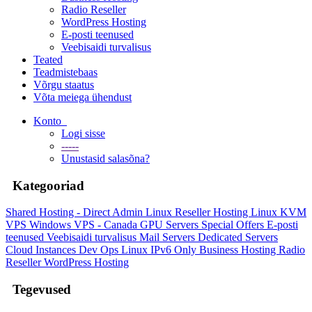
Radio Reseller
WordPress Hosting
E-posti teenused
Veebisaidi turvalisus
Teated
Teadmistebaas
Võrgu staatus
Võta meiega ühendust
Konto
Logi sisse
-----
Unustasid salasõna?
Kategooriad
Shared Hosting - Direct Admin
Linux Reseller Hosting
Linux KVM
VPS
Windows VPS - Canada
GPU Servers
Special Offers
E-posti
teenused
Veebisaidi turvalisus
Mail Servers
Dedicated Servers
Cloud Instances
Dev Ops
Linux IPv6 Only
Business Hosting
Radio
Reseller
WordPress Hosting
Tegevused