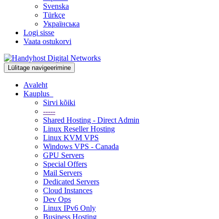
Svenska
Türkçe
Українська
Logi sisse
Vaata ostukorvi
Lülitage navigeerimine
Avaleht
Kauplus
Sirvi kõiki
-----
Shared Hosting - Direct Admin
Linux Reseller Hosting
Linux KVM VPS
Windows VPS - Canada
GPU Servers
Special Offers
Mail Servers
Dedicated Servers
Cloud Instances
Dev Ops
Linux IPv6 Only
Business Hosting