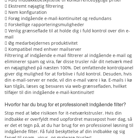
Ekstremt nøjagtig filtrering
Nem konfiguration
Forøg indgående e-mail-kontinuitet og redundans
Forskellige rapporteringsmuligheder
Venlig grænseflade til at holde dig i fuld kontrol over din e-
mail
Øg medarbejdernes produktivitet
Kompatibel med enhver mailserver
Filtrering af indgående e-mail filtrerer al indgående e-mail og
eliminerer spam og vira, før disse trusler når dit netværk med
en nøjagtighed på næsten 100%. Det omfattende kontrolpanel
giver dig mulighed for at forblive i fuld kontrol. Desuden, hvis
din e-mail-server er nede, vil din e-mail være i kø. E-mails i kø
kan tilgås, læses og besvares via web-grænsefladen, hvilket
tilføjer til din indgående e-mail-kontinuitet!
Hvorfor har du brug for et professionelt indgående filter?
Stop med at løbe risikoen for it-netværkstrusler. Hvis din
indbakke er overfyldt med uopfordret massepost hver dag, så
er det et tegn på, at du har brug for en professionel løsning til
indgående filter. Få fuld beskyttelse af din indbakke og sig
farvel til spam-, virus- og malware-trusler!