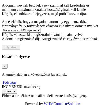
A domain névnek betűvel, vagy számmal kell kezdődnie
és
minimum
, maximum
karakter hosszúságúnak kell lennie
Kérjük, ellenőrizze a bejegyzést, majd próbálkozzon újra.
Azt észleltük, hogy a megadott tartomány egy nemzetközi
tartománynév. A folytatáshoz válassza ki a kívánt domain nyelvet.
Kérjük, válassza ki a regisztrálni kívánt domain nyelvét
A domain regisztráció díja
Átregisztráció és egy év* hosszabbítás
Folytatás
Kosárba helyezve
×
A termék alapján a következőket javasoljuk:
Folytatás
INGYENES!
Beállítási díj
Kosárba
Ehhez a termékhez nem áll rendelkezésre leírás (szlogen).
Powered by
WHMCompleteSolution