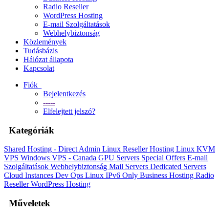
Radio Reseller
WordPress Hosting
E-mail Szolgáltatások
Webhelybiztonság
Közlemények
Tudásbázis
Hálózat állapota
Kapcsolat
Fiók
Bejelentkezés
-----
Elfelejtett jelszó?
Kategóriák
Shared Hosting - Direct Admin
Linux Reseller Hosting
Linux KVM
VPS
Windows VPS - Canada
GPU Servers
Special Offers
E-mail
Szolgáltatások
Webhelybiztonság
Mail Servers
Dedicated Servers
Cloud Instances
Dev Ops
Linux IPv6 Only
Business Hosting
Radio
Reseller
WordPress Hosting
Műveletek