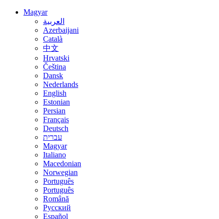
Magyar
العربية
Azerbaijani
Català
中文
Hrvatski
Čeština
Dansk
Nederlands
English
Estonian
Persian
Français
Deutsch
עברית
Magyar
Italiano
Macedonian
Norwegian
Português
Português
Română
Русский
Español