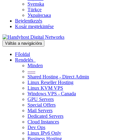
Svenska
Türkçe
Українська
Bejelentkezés
Kosár megtekintése
Váltás a navigációra
Főoldal
Rendelés
Minden
-----
Shared Hosting - Direct Admin
Linux Reseller Hosting
Linux KVM VPS
Windows VPS - Canada
GPU Servers
Special Offers
Mail Servers
Dedicated Servers
Cloud Instances
Dev Ops
Linux IPv6 Only
Business Hosting