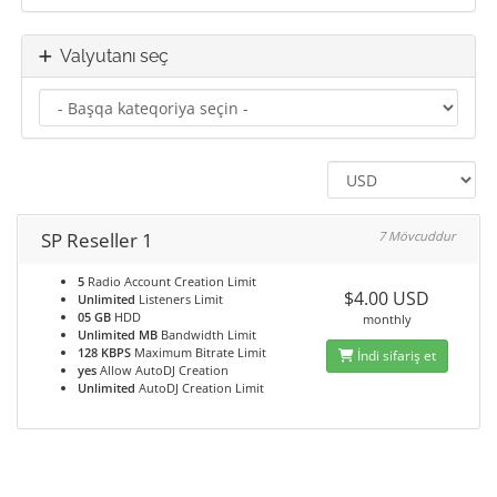
Valyutanı seç
SP Reseller 1
7 Mövcuddur
5
Radio Account Creation Limit
$4.00 USD
Unlimited
Listeners Limit
05 GB
HDD
monthly
Unlimited MB
Bandwidth Limit
128 KBPS
Maximum Bitrate Limit
İndi sifariş et
yes
Allow AutoDJ Creation
Unlimited
AutoDJ Creation Limit