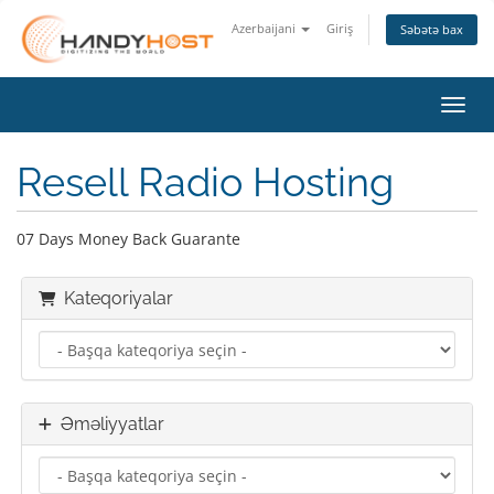
Azerbaijani
Giriş
Səbətə bax
Naviq
Resell Radio Hosting
07 Days Money Back Guarante
Kateqoriyalar
Əməliyyatlar