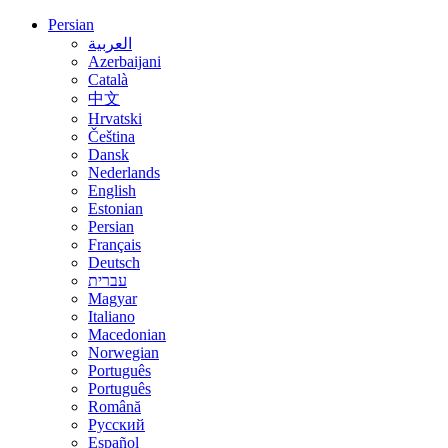
Persian
العربية
Azerbaijani
Català
中文
Hrvatski
Čeština
Dansk
Nederlands
English
Estonian
Persian
Français
Deutsch
עברית
Magyar
Italiano
Macedonian
Norwegian
Português
Português
Română
Русский
Español