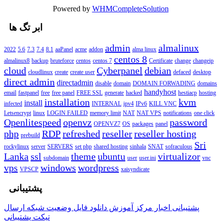
Powered by
WHMCompleteSolution
ابر تگ ها
admin
almalinux
2022
5.6
7.3
7.4
8.1
aaPanel
acme
addon
alma linux
centos 8
almalinux8
backup
bruteforce
centos
centos 7
Certificate
change
changeip
cloud
Cyberpanel
debian
cloudlinux
create
create user
defaced
desktop
direct admin
directadmin
disable
domain
DOMAIN FORWADING
domains
handyhost
email
fastpanel
free
free panel
FREE SSL
generate
hacked
hestiacp
hosting
installation
kvm
install
infected
INTERNAL
ipv4
IPv6
KILL VNC
Letsencrypt
linux
LOGIN FAILED
memory limit
NAT
NAT VPS
notifications
one click
Openlitespeed
openvz
password
OPENVZ7
OS
packages
panel
php
RDP
refreshed
reseller
reseller hosting
prebuild
Sri
rockylinux
server
SERVERS
set php
shared hosting
sinhala
SNAT
sofraculous
Lanka
ssl
theme
ubuntu
virtualizor
subdomain
user
user.ini
vnc
vps
windows
wordpress
VPSCP
xaisyndicate
پشتیبانی
پشتیبانی
اخبار
مرکز آموزش
دانلود فایل
وضعیت شبکه
ارسال
تیکت پشتیبانی